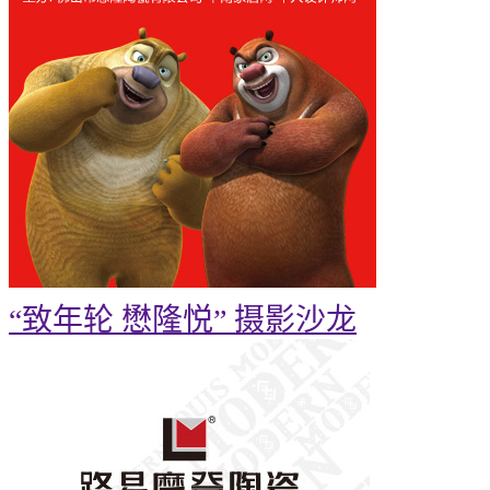
“致年轮 懋隆悦” 摄影沙龙