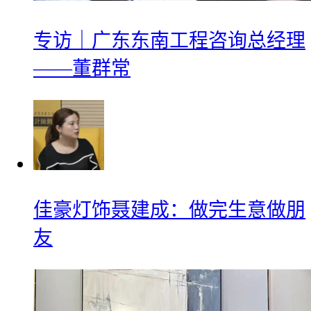
专访｜广东东南工程咨询总经理
——董群常
佳豪灯饰聂建成：做完生意做朋
友