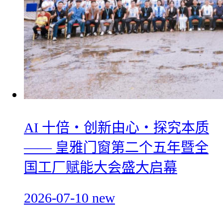
AI 十倍・创新由心・探究本质
—— 皇雅门窗第二个五年暨全
国工厂赋能大会盛大启幕
2026-07-10
new