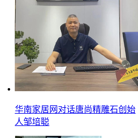
华南家居网对话唐尚精雕石创始
人邹培聪