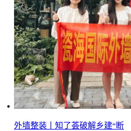
外墙整装丨知了荟破解乡建“断