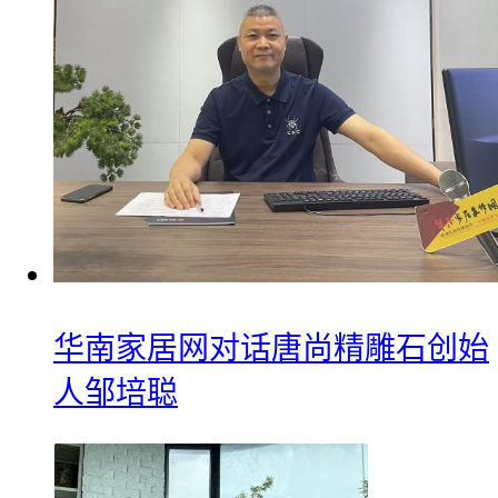
华南家居网对话唐尚精雕石创始
人邹培聪