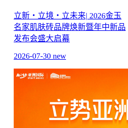
立新・立境・立未来| 2026金玉
名家肌肤砖品牌焕新暨年中新品
发布会盛大启幕
2026-07-30
new