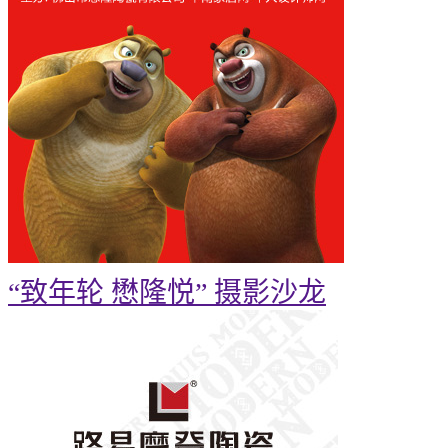
“致年轮 懋隆悦” 摄影沙龙