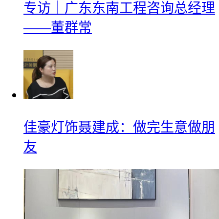
专访｜广东东南工程咨询总经理
——董群常
佳豪灯饰聂建成：做完生意做朋
友