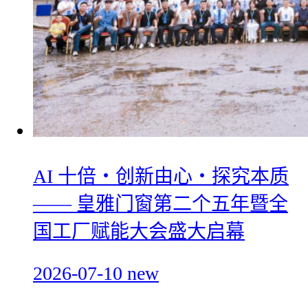
AI 十倍・创新由心・探究本质
—— 皇雅门窗第二个五年暨全
国工厂赋能大会盛大启幕
2026-07-10
new