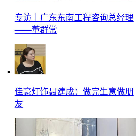
专访｜广东东南工程咨询总经理
——董群常
佳豪灯饰聂建成：做完生意做朋
友