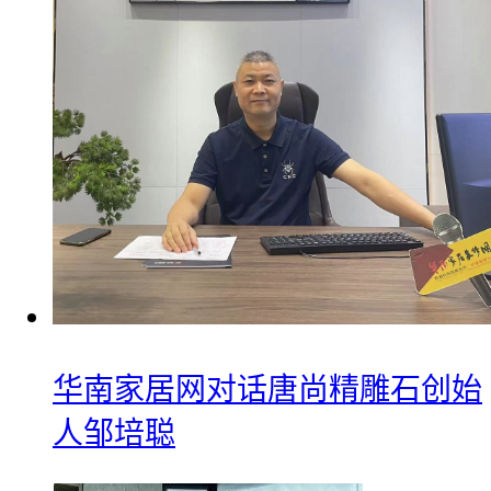
华南家居网对话唐尚精雕石创始
人邹培聪