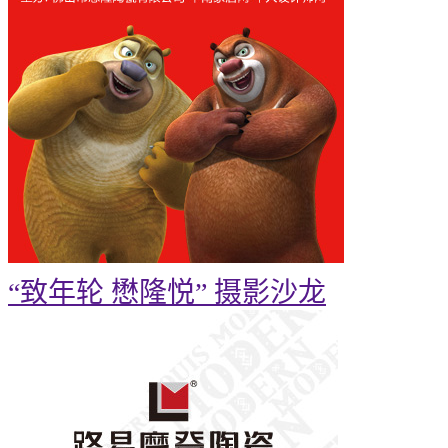
“致年轮 懋隆悦” 摄影沙龙