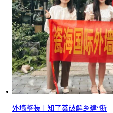
外墙整装丨知了荟破解乡建“断