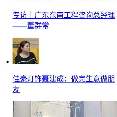
专访｜广东东南工程咨询总经理
——董群常
佳豪灯饰聂建成：做完生意做朋
友