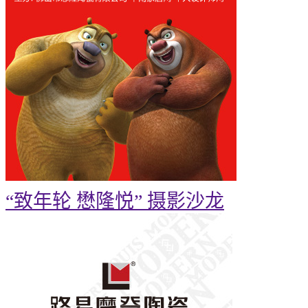
“致年轮 懋隆悦” 摄影沙龙