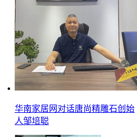
华南家居网对话唐尚精雕石创始
人邹培聪