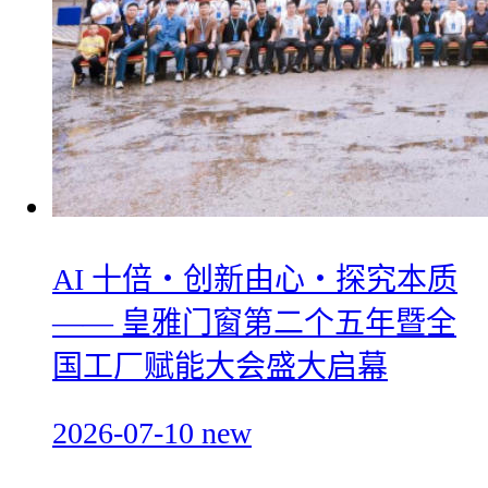
AI 十倍・创新由心・探究本质
—— 皇雅门窗第二个五年暨全
国工厂赋能大会盛大启幕
2026-07-10
new