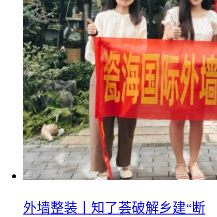
外墙整装丨知了荟破解乡建“断