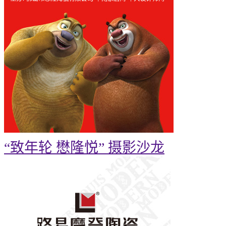
“致年轮 懋隆悦” 摄影沙龙