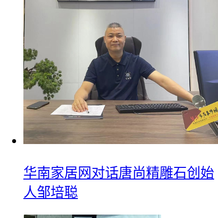
华南家居网对话唐尚精雕石创始
人邹培聪