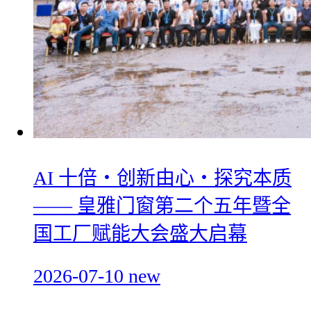
AI 十倍・创新由心・探究本质
—— 皇雅门窗第二个五年暨全
国工厂赋能大会盛大启幕
2026-07-10
new