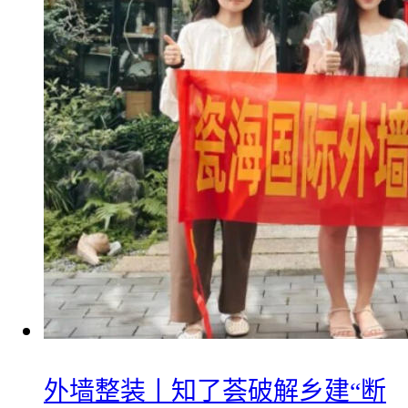
外墙整装丨知了荟破解乡建“断