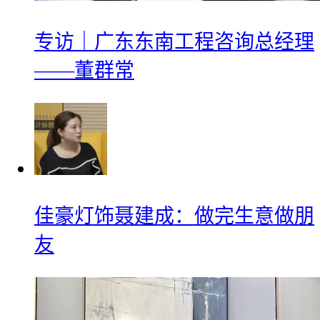
专访｜广东东南工程咨询总经理
——董群常
佳豪灯饰聂建成：做完生意做朋
友