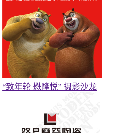
“致年轮 懋隆悦” 摄影沙龙