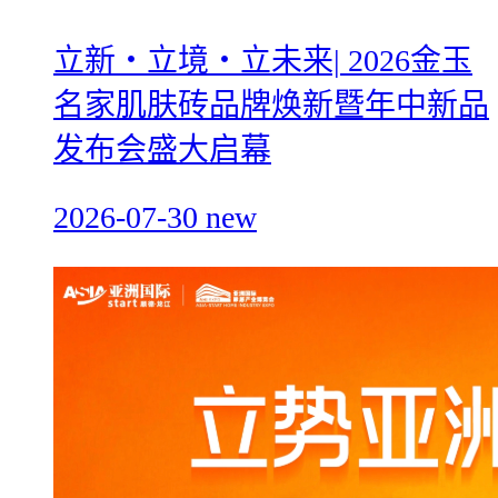
立新・立境・立未来| 2026金玉
名家肌肤砖品牌焕新暨年中新品
发布会盛大启幕
2026-07-30
new