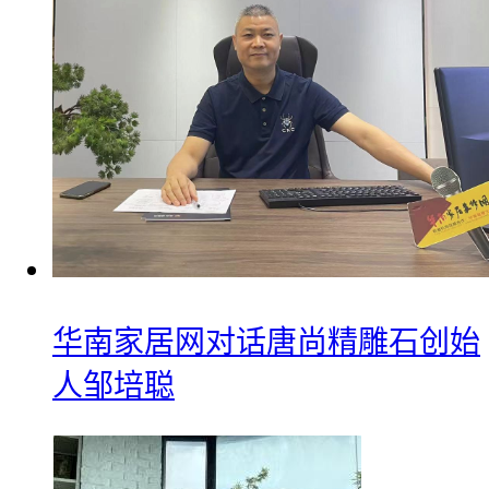
华南家居网对话唐尚精雕石创始
人邹培聪