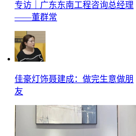
专访｜广东东南工程咨询总经理
——董群常
佳豪灯饰聂建成：做完生意做朋
友