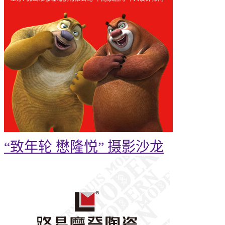
“致年轮 懋隆悦” 摄影沙龙