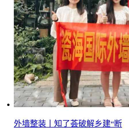
外墙整装丨知了荟破解乡建“断