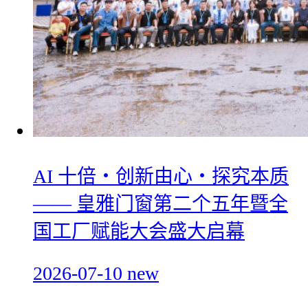
AI 十倍・创新由心・探究本质
—— 皇雅门窗第二个五年暨全
国工厂赋能大会盛大启幕
2026-07-10
new