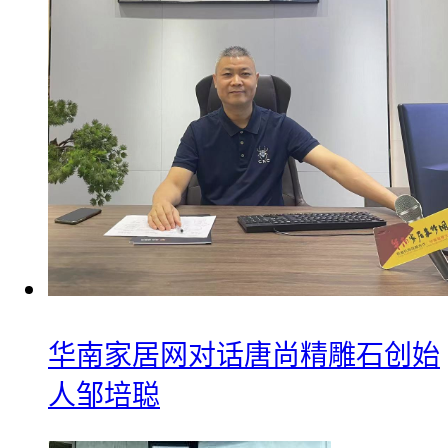
华南家居网对话唐尚精雕石创始
人邹培聪