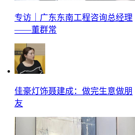
专访｜广东东南工程咨询总经理
——董群常
佳豪灯饰聂建成：做完生意做朋
友