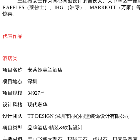
王红微女士作为同心同盟设计的合伙人、大中华区十佳软装设计
RAFFLES（莱佛士）、IHG （洲际）、MARRIOT
惊喜。
代表作品
：
酒店类
项目名称：安蒂娅美兰酒店
项目地点：深圳
项目规模：34927㎡
设计风格：现代奢华
设计团队：TT DESIGN 深圳市同心同盟装饰设计有限公司
项目类型：品牌酒店·精装&软装设计
主要材料：雪山飞狐大理石、玛瑙玉石、虎眼石、贝壳马赛克