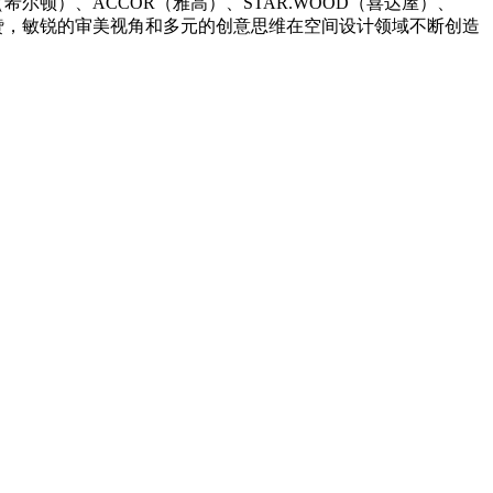
）、ACCOR（雅高）、STAR.WOOD（喜达屋）、
主称赞，敏锐的审美视角和多元的创意思维在空间设计领域不断创造