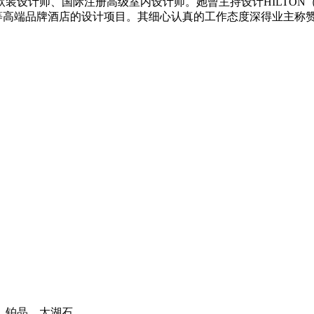
师、国际注册高级室内设计师。她曾主持设计HILTON（希尔顿
T（万豪）等高端品牌酒店的设计项目。其细心认真的工作态度深得业
、铂晶、太湖石