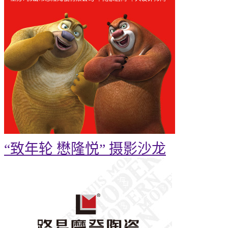
“致年轮 懋隆悦” 摄影沙龙