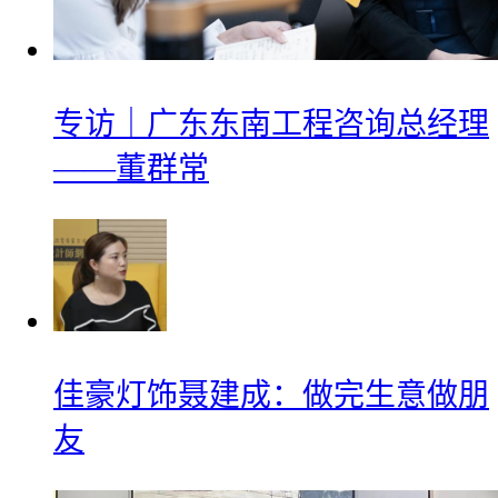
专访｜广东东南工程咨询总经理
——董群常
佳豪灯饰聂建成：做完生意做朋
友