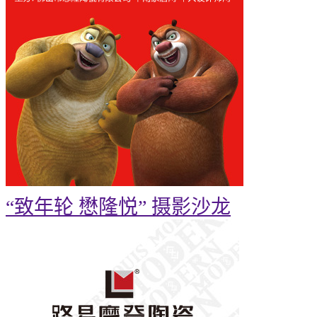
“致年轮 懋隆悦” 摄影沙龙