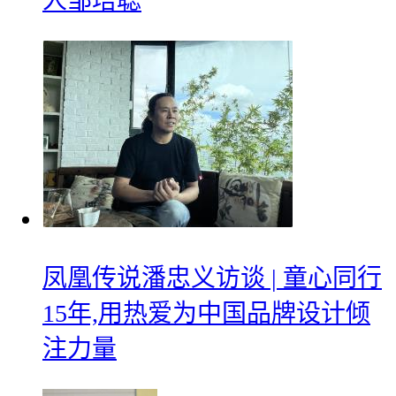
人邹培聪
凤凰传说潘忠义访谈 | 童心同行
15年,用热爱为中国品牌设计倾
注力量