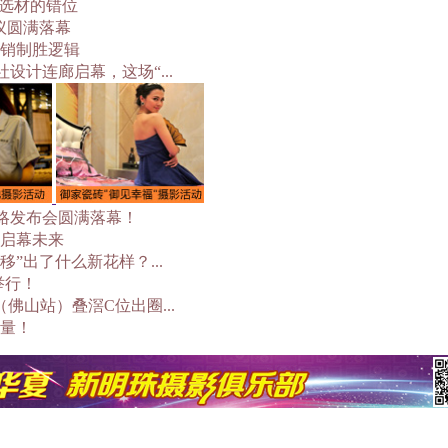
与选材的错位
议圆满落幕
销制胜逻辑
社设计连廊启幕，这场“...
战略发布会圆满落幕！
启幕未来
”出了什么新花样？...
举行！
佛山站）叠滘C位出圈...
力量！