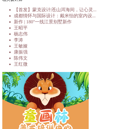
【首发】蒙克设计|苍山洱海间，让心灵...
成都情怀与国际设计：戴米怡的室内设...
新作 | 180°一线江景别墅新作
王昭平
杨志伟
李涛
王敏娅
康振强
陈伟文
王红微