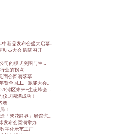
年中新品发布会盛大启幕...
商动员大会 圆满召开
司的模式突围与生...
行业的拐点
体见面会圆满落幕
年暨全国工厂赋能大会...
6湾区未来+生态峰会...
签约仪式圆满成功！
内卷
破局！
「繁花静界」展馆惊...
全球发布会圆满举办
数字化示范工厂