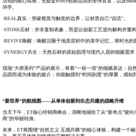
活动的核心高潮，无疑是RSRS创新品类的全球首发，以及mas
诗学。
·REAL真实：突破视觉与触觉的边界，让材质自己“说话”。
·STONE石材：并非复制表象，而是以创新工艺逆向解构并重
·REVIVE唤醒：唤醒沉睡于地质层积中的美学记忆，将时光
·SYNERGY共生：天然石材的原始肌理与现代人居的细腻需
现场“大师系列”产品的展示，有着“一砖一境”的细腻表达：
品因而成为体验的媒介：你能触摸到“时间刻度”的厚重，感知
“新世界”的航线图——从单体创新到生态共建的战略升维
当天下午，ET核心经销商峰会，清晰地描绘了从“新奇点”驶向
商”的华丽转身。
未来，ET将围绕“自然主义 五感共栖”的核心体验，构建一