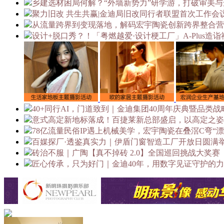
乡建选材困局何解？“外墙新势力”研学游，打破审美
聚力旧改 共生共赢|金迪局旧改同行者联盟首次工作会
从流量跨界到变现落地，解码宏宇陶瓷创新跨界整合营
设计+脱口秀？！「粤燃越爱·设计梗工厂」A-Plus造诣
40+同行AI，门道致到｜金迪集团40周年庆典暨品类
意式高定新地标落成！百捷莱新总部盛启，以高定之姿
78亿流量民俗IP遇上机械美学，宏宇陶瓷在叠滘C弯“漂移
百媒探厂·透鉴真实力｜伊盾门窗智造工厂开放日圆满
砖治不服｜广陶【真不掉砖 2.0】全国巡回挑战大奖赛（
匠心传承，只为好门｜金迪40年，用数字见证守护的