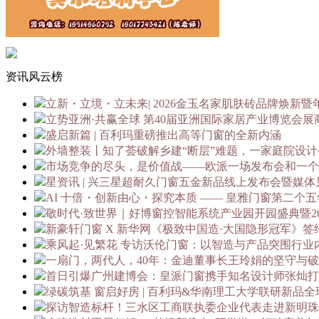
资讯风云榜
立新・立境・立未来| 2026金玉名家肌肤砖品牌焕新暨
立势亚洲·共赢全球 第40届亚洲国际家居产业博览会展
盛启新篇 | 百利玛重磅推出高等门窗的全新内涵
外墙整装丨知了荟破解乡建“断层”难题，一家庭院设计公
市场竞争的尽头，是价值战——欧派一场发布会和一个
星资讯 | 兴三星超耐久门窗五金新品线上发布会暨媒
AI 十倍・创新由心・探究本质 —— 皇雅门窗第二个五
敬时代·致世界｜好博窗控智能系统产业园开园盛典暨202
新豪轩门窗 X 新华网《极致中国造·大国隐形冠军》
乘风起·见繁花 专访沃伦门窗：以智造与产品突围行业
一扇门，两代人，40年：金迪董事长王玲娟的坚守与
首日引爆广州建博会：皇派门窗携手知名设计师张灿打造
绿碳筑基 窗启好房 | 百利玛&华南理工大学联研新品
探访智造标杆！三水区工商联执委企业代表走进新明珠