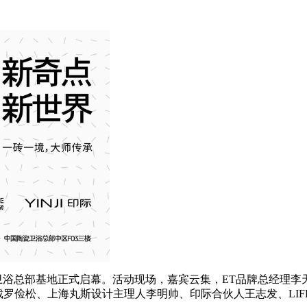
陶瓷卫浴总部基地正式启幕。活动现场，嘉宾云集，ET品牌总经
集团总裁罗俭松、上海丸斯设计主理人李明帅、印际合伙人王志发、LI