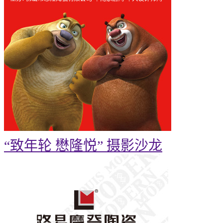
“致年轮 懋隆悦” 摄影沙龙