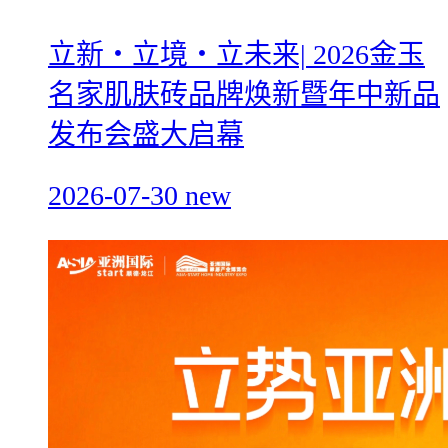
立新・立境・立未来| 2026金玉
名家肌肤砖品牌焕新暨年中新品
发布会盛大启幕
2026-07-30
new