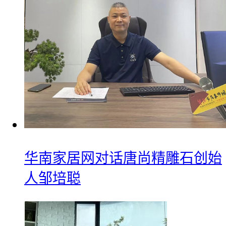
华南家居网对话唐尚精雕石创始
人邹培聪