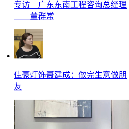
专访｜广东东南工程咨询总经理
——董群常
佳豪灯饰聂建成：做完生意做朋
友