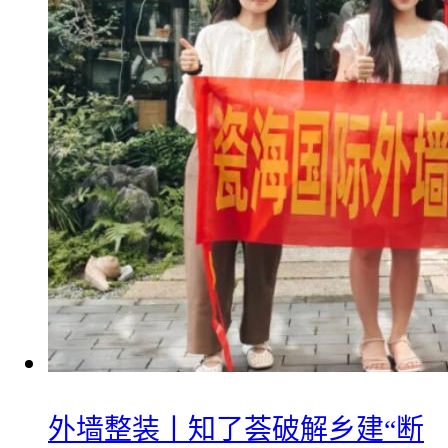
外墙整装丨知了荟破解乡建“断