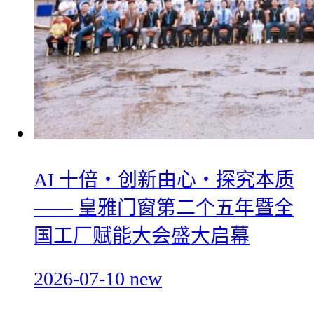
AI 十倍・创新由心・探究本质
—— 皇雅门窗第二个五年暨全
国工厂赋能大会盛大启幕
2026-07-10
new