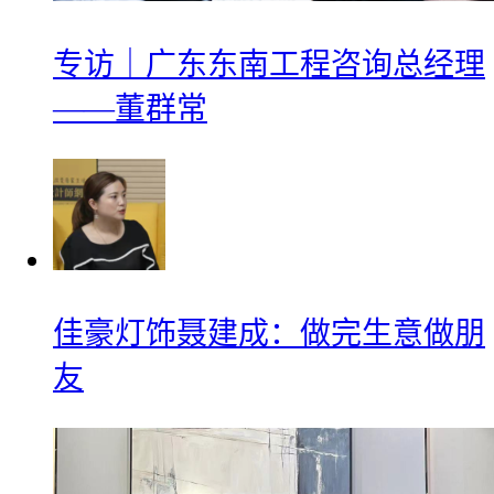
专访｜广东东南工程咨询总经理
——董群常
佳豪灯饰聂建成：做完生意做朋
友