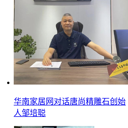
华南家居网对话唐尚精雕石创始
人邹培聪