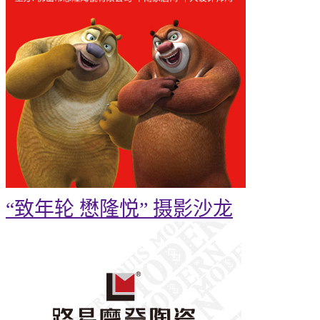
“致年轮 懋隆悦” 摄影沙龙