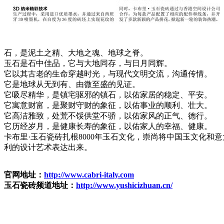
石，是泥土之精、大地之魂、地球之脊。
玉石是石中佳品，它与大地同存，与日月同辉。
它以其古老的生命穿越时光，与现代文明交流，沟通传情。
它是地球从无到有、由微至盛的见证。
它吸尽精华，是镇宅驱邪的镇石，以佑家居的稳定、平安。
它寓意财富，是聚财守财的象征，以佑事业的顺利、壮大。
它高洁雅致，处荒不馁供堂不骄，以佑家风的正气、德行。
它历经岁月，是健康长寿的象征，以佑家人的幸福、健康。
卡布里·玉石瓷砖扎根8000年玉石文化，崇尚将中国玉文化和
利的设计艺术表达出来。
官网地址：
http://www.cabri-italy.com
玉石瓷砖频道地址：
http://www.yushicizhuan.cn/