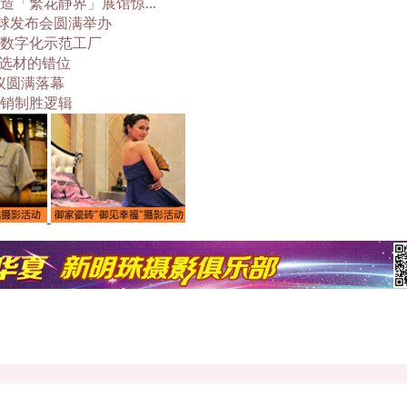
「繁花静界」展馆惊...
全球发布会圆满举办
数字化示范工厂
与选材的错位
议圆满落幕
销制胜逻辑