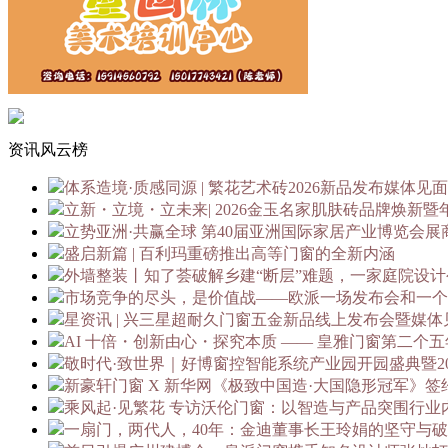
资讯风云榜
体系造境·质感同源 | 繁花艺术砖2026新品发布媒体见
立新・立境・立未来| 2026金玉名家肌肤砖品牌焕新暨
立势亚洲·共赢全球 第40届亚洲国际家居产业博览会展
盛启新篇 | 百利玛重磅推出高等门窗的全新内涵
外墙整装丨知了荟破解乡建“断层”难题，一家庭院设计公
市场竞争的尽头，是价值战——欧派一场发布会和一个
星资讯 | 兴三星超耐久门窗五金新品线上发布会暨媒
AI 十倍・创新由心・探究本质 —— 皇雅门窗第二个五
敬时代·致世界｜好博窗控智能系统产业园开园盛典暨202
新豪轩门窗 X 新华网《极致中国造·大国隐形冠军》
乘风起·见繁花 专访沃伦门窗：以智造与产品突围行业
一扇门，两代人，40年：金迪董事长王玲娟的坚守与