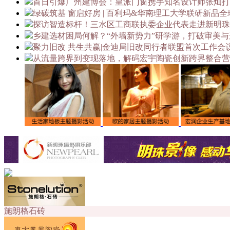
首日引爆广州建博会：皇派门窗携手知名设计师张灿打造
绿碳筑基 窗启好房 | 百利玛&华南理工大学联研新品
探访智造标杆！三水区工商联执委企业代表走进新明珠
乡建选材困局何解？“外墙新势力”研学游，打破审美
聚力旧改 共生共赢|金迪局旧改同行者联盟首次工作会
从流量跨界到变现落地，解码宏宇陶瓷创新跨界整合营
施朗格石砖