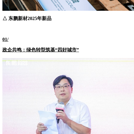
△ 东鹏新材2025年新品
01/
政企共鸣：绿色转型筑基“四好城市”