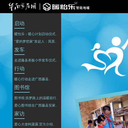
启动
暖怡乐：暖心计划启动仪式..
"爱的梦想家"发起人：焉莫..
发车
走进藤县表板小学发车仪式..
行动
暖心行动走进广西藤县..
图书馆
图书馆,筑梦路上的温暖前行..
爱心图书馆在广西藤县安家..
家访
爱心大使柯露露,官方介绍..