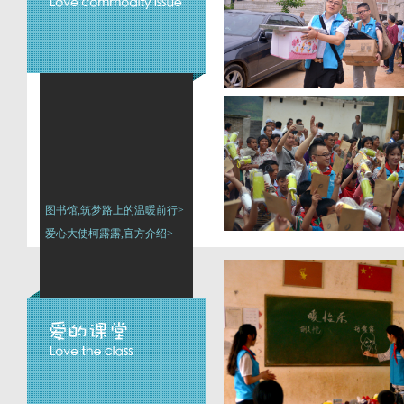
图书馆,筑梦路上的温暖前行>
爱心大使柯露露,官方介绍>