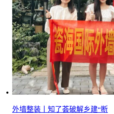
外墙整装丨知了荟破解乡建“断