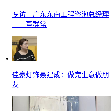
专访｜广东东南工程咨询总经理
——董群常
佳豪灯饰聂建成：做完生意做朋
友