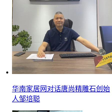
华南家居网对话唐尚精雕石创始
人邹培聪