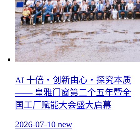
AI 十倍・创新由心・探究本质
—— 皇雅门窗第二个五年暨全
国工厂赋能大会盛大启幕
2026-07-10
new