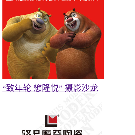
“致年轮 懋隆悦” 摄影沙龙